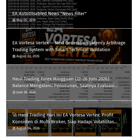
EA AutoDIsabled News "News Filter"
May 05, 2019
EA Vortesa Vertex — Next Generation Latency Arbitrage
Trading System with Smart Technical Validation
August 02, 2026
Hasil Trading Forex Mingguan (22–26 Juni 2026):
Balance Mengalami Penurunan, Saatnya Evaluasi
Strategi
June 28, 2026
🚀 Hasil Trading Hari Ini EA Vortesa Vertex: Profit
Konsisten di Multi Broker, Siap Hadapi Volatilitas
XAUUSD
August 04, 2026