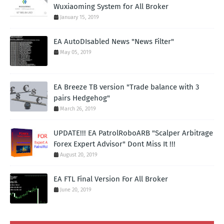
Wuxiaoming System for All Broker
January 15, 2019
EA AutoDIsabled News "News Filter"
May 05, 2019
EA Breeze TB version "Trade balance with 3
pairs Hedgehog"
March 26, 2019
UPDATE!!! EA PatrolRoboARB "Scalper Arbitrage
Forex Expert Advisor" Dont Miss It !!!
August 20, 2019
EA FTL Final Version For All Broker
June 20, 2019