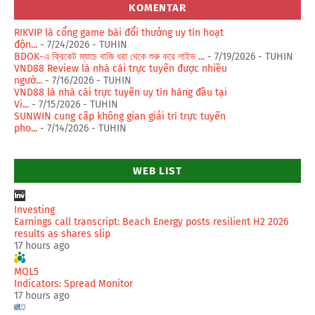
KOMENTAR
RIKVIP là cổng game bài đổi thưởng uy tín hoạt
độn...
- 7/24/2026
- TUHIN
BDOK-এ ক্রিকেট ম্যাচে বাজি ধরা থেকে শুরু করে লাইভ ...
- 7/19/2026
- TUHIN
VND88 Review là nhà cái trực tuyến được nhiều
ngườ...
- 7/16/2026
- TUHIN
VND88 là nhà cái trực tuyến uy tín hàng đầu tại
Vi...
- 7/15/2026
- TUHIN
SUNWIN cung cấp không gian giải trí trực tuyến
pho...
- 7/14/2026
- TUHIN
WEB LIST
Investing
Earnings call transcript: Beach Energy posts resilient H2 2026
results as shares slip
17 hours ago
MQL5
Indicators: Spread Monitor
17 hours ago