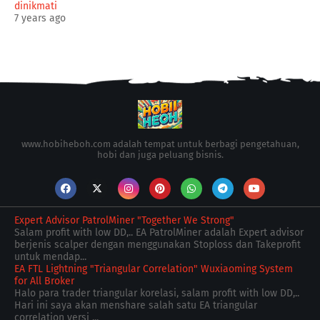
dinikmati
7 years ago
www.hobiheboh.com adalah tempat untuk berbagi pengetahuan,
hobi dan juga peluang bisnis.
Expert Advisor PatrolMiner "Together We Strong"
Salam profit with low DD,.. EA PatrolMiner adalah Expert advisor
berjenis scalper dengan menggunakan Stoploss dan Takeprofit
untuk mendap...
EA FTL Lightning "Triangular Correlation" Wuxiaoming System
for All Broker
Halo para trader triangular korelasi, salam profit with low DD,..
Hari ini saya akan menshare salah satu EA triangular
correlation versi ...