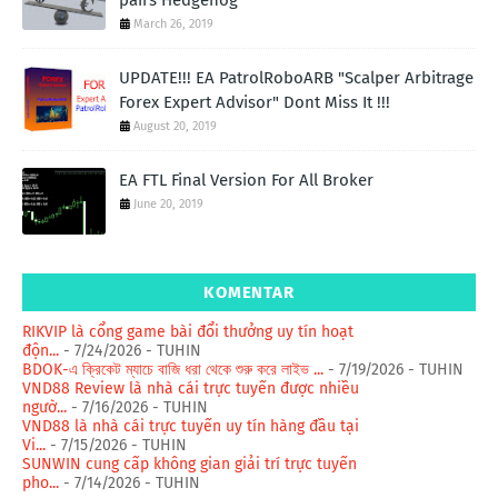
pairs Hedgehog"
March 26, 2019
UPDATE!!! EA PatrolRoboARB "Scalper Arbitrage
Forex Expert Advisor" Dont Miss It !!!
August 20, 2019
EA FTL Final Version For All Broker
June 20, 2019
KOMENTAR
RIKVIP là cổng game bài đổi thưởng uy tín hoạt
độn...
- 7/24/2026
- TUHIN
BDOK-এ ক্রিকেট ম্যাচে বাজি ধরা থেকে শুরু করে লাইভ ...
- 7/19/2026
- TUHIN
VND88 Review là nhà cái trực tuyến được nhiều
ngườ...
- 7/16/2026
- TUHIN
VND88 là nhà cái trực tuyến uy tín hàng đầu tại
Vi...
- 7/15/2026
- TUHIN
SUNWIN cung cấp không gian giải trí trực tuyến
pho...
- 7/14/2026
- TUHIN