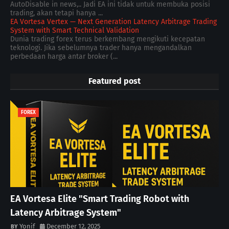
AutoDisable in news,.. Jadi EA ini tidak untuk membuka posisi
trading, akan tetapi hanya ...
EA Vortesa Vertex — Next Generation Latency Arbitrage Trading
System with Smart Technical Validation
Dunia trading forex terus berkembang mengikuti kecepatan
teknologi. Jika sebelumnya trader hanya mengandalkan
perbedaan harga antar broker (...
Featured post
FOREX
EA Vortesa Elite "Smart Trading Robot with
Latency Arbitrage System"
Yonif
December 12, 2025