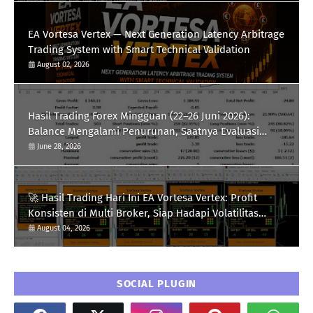
EA Vortesa Vertex — Next Generation Latency Arbitrage
Trading System with Smart Technical Validation
August 02, 2026
Hasil Trading Forex Mingguan (22–26 Juni 2026):
Balance Mengalami Penurunan, Saatnya Evaluasi
Strategi
June 28, 2026
🚀 Hasil Trading Hari Ini EA Vortesa Vertex: Profit
Konsisten di Multi Broker, Siap Hadapi Volatilitas
XAUUSD
August 04, 2026
SOCIAL PLUGIN