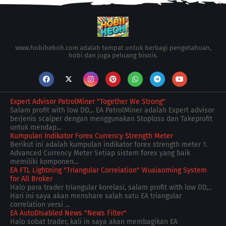
www.hobiheboh.com adalah tempat untuk berbagi pengetahuan,
hobi dan juga peluang bisnis.
Expert Advisor PatrolMiner "Together We Strong"
Salam profit with low DD,.. EA PatrolMiner adalah Expert advisor
berjenis scalper dengan menggunakan Stoploss dan Takeprofit
untuk mendap...
Kumpulan Indikator Forex Currency Strength Meter
Berikut ini adalah kumpulan indikator forex strength meter 1.
Advanced Currency Meter Setiap sistem forex yang baik
memiliki komponen...
EA FTL Lightning "Triangular Correlation" Wuxiaoming System
for All Broker
Halo para trader triangular korelasi, salam profit with low DD,..
Hari ini saya akan menshare salah satu EA triangular
correlation versi ...
EA AutoDIsabled News "News Filter"
Halo sobat trader, kali in saya akan membagikan EA