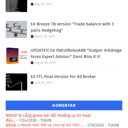
May 05, 2019
EA Breeze TB version "Trade balance with 3
pairs Hedgehog"
March 26, 2019
UPDATE!!! EA PatrolRoboARB "Scalper Arbitrage
Forex Expert Advisor" Dont Miss It !!!
August 20, 2019
EA FTL Final Version For All Broker
June 20, 2019
KOMENTAR
RIKVIP là cổng game bài đổi thưởng uy tín hoạt
độn...
- 7/24/2026
- TUHIN
BDOK-এ ক্রিকেট ম্যাচে বাজি ধরা থেকে শুরু করে লাইভ ...
- 7/19/2026
- TUHIN