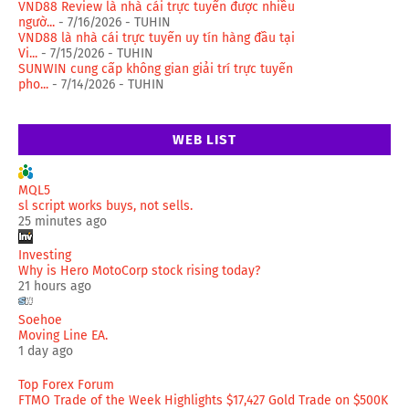
VND88 Review là nhà cái trực tuyến được nhiều
ngườ...
- 7/16/2026
- TUHIN
VND88 là nhà cái trực tuyến uy tín hàng đầu tại
Vi...
- 7/15/2026
- TUHIN
SUNWIN cung cấp không gian giải trí trực tuyến
pho...
- 7/14/2026
- TUHIN
WEB LIST
MQL5
sl script works buys, not sells.
25 minutes ago
Investing
Why is Hero MotoCorp stock rising today?
21 hours ago
Soehoe
Moving Line EA.
1 day ago
Top Forex Forum
FTMO Trade of the Week Highlights $17,427 Gold Trade on $500K