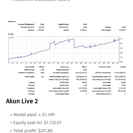
Akun Live 2
Modal awal: ± $1.495
Equity saat ini: $1.732,57
Total profit: $237,86