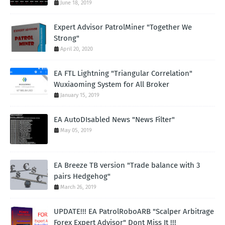
June 18, 2019
Expert Advisor PatrolMiner "Together We
Strong"
April 20, 2020
EA FTL Lightning "Triangular Correlation"
Wuxiaoming System for All Broker
January 15, 2019
EA AutoDIsabled News "News Filter"
May 05, 2019
EA Breeze TB version "Trade balance with 3
pairs Hedgehog"
March 26, 2019
UPDATE!!! EA PatrolRoboARB "Scalper Arbitrage
Forex Expert Advisor" Dont Miss It !!!