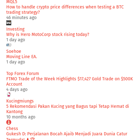
MQL5
How to handle crypto price differences when testing a BTC
trading strategy?
46 minutes ago
Investing
Why is Hero MotoCorp stock rising today?
1 day ago
Soehoe
Moving Line EA.
1 day ago
Top Forex Forum
FTMO Trade of the Week Highlights $17,427 Gold Trade on $500K
Account
4 days ago
Kucingmiungs
5 Rekomendasi Pakan Kucing yang Bagus tapi Tetap Hemat di
Kantong
10 months ago
Chess
Gukesh D: Perjalanan Bocah Ajaib Menjadi Juara Dunia Catur
Termuda! ♟️🏆