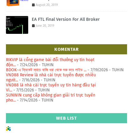
August 20, 2019
EA FTL Final Version For All Broker
June 20, 2019
KOMENTAR
RIKVIP là cổng game bài đổi thưởng uy tín hoạt
độn...
- 7/24/2026
- TUHIN
BDOK-এ ক্রিকেট ম্যাচে বাজি ধরা থেকে শুরু করে লাইভ ...
- 7/19/2026
- TUHIN
VND88 Review là nhà cái trực tuyến được nhiều
ngườ...
- 7/16/2026
- TUHIN
VND88 là nhà cái trực tuyến uy tín hàng đầu tại
Vi...
- 7/15/2026
- TUHIN
SUNWIN cung cấp không gian giải trí trực tuyến
pho...
- 7/14/2026
- TUHIN
WEB LIST