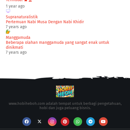
1 year ago
Supranaturalistik
Pertemuan Nabi Musa Dengan Nabi Khidir
7 years ago
Manggamuda
Beberapa olahan manggamuda yang sangat enak untuk
dinikmati
7 years ago
www.hobiheboh.com adalah tempat untuk berbagi pengetahuan,
hobi dan juga peluang bisnis.