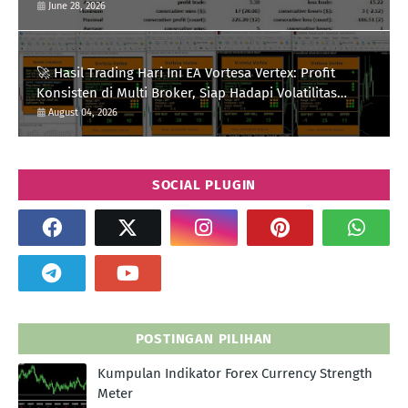
Strategi
June 28, 2026
🚀 Hasil Trading Hari Ini EA Vortesa Vertex: Profit
Konsisten di Multi Broker, Siap Hadapi Volatilitas
XAUUSD
August 04, 2026
SOCIAL PLUGIN
POSTINGAN PILIHAN
Kumpulan Indikator Forex Currency Strength
Meter