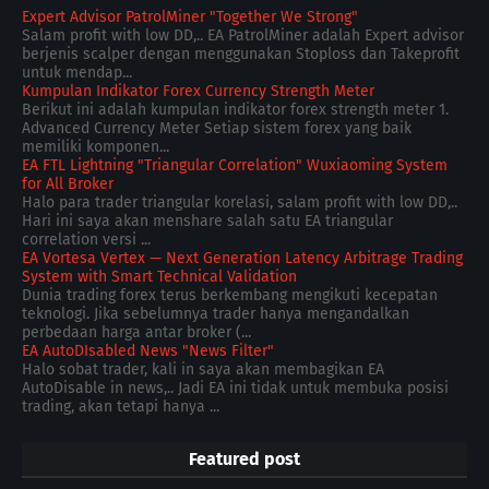
Expert Advisor PatrolMiner "Together We Strong"
Salam profit with low DD,.. EA PatrolMiner adalah Expert advisor
berjenis scalper dengan menggunakan Stoploss dan Takeprofit
untuk mendap...
Kumpulan Indikator Forex Currency Strength Meter
Berikut ini adalah kumpulan indikator forex strength meter 1.
Advanced Currency Meter Setiap sistem forex yang baik
memiliki komponen...
EA FTL Lightning "Triangular Correlation" Wuxiaoming System
for All Broker
Halo para trader triangular korelasi, salam profit with low DD,..
Hari ini saya akan menshare salah satu EA triangular
correlation versi ...
EA Vortesa Vertex — Next Generation Latency Arbitrage Trading
System with Smart Technical Validation
Dunia trading forex terus berkembang mengikuti kecepatan
teknologi. Jika sebelumnya trader hanya mengandalkan
perbedaan harga antar broker (...
EA AutoDIsabled News "News Filter"
Halo sobat trader, kali in saya akan membagikan EA
AutoDisable in news,.. Jadi EA ini tidak untuk membuka posisi
trading, akan tetapi hanya ...
Featured post