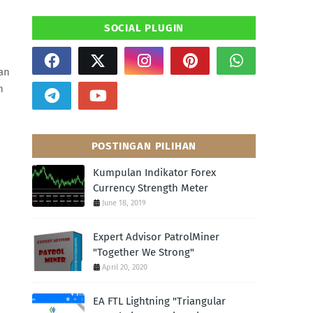
SOCIAL PLUGIN
an
n
POSTINGAN PILIHAN
Kumpulan Indikator Forex
Currency Strength Meter
June 18, 2019
Expert Advisor PatrolMiner
"Together We Strong"
April 20, 2020
EA FTL Lightning "Triangular