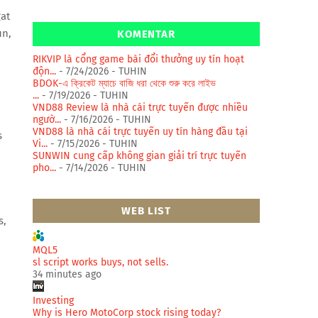
at
un,
KOMENTAR
RIKVIP là cổng game bài đổi thưởng uy tín hoạt
độn...
- 7/24/2026
- TUHIN
BDOK-এ ক্রিকেট ম্যাচে বাজি ধরা থেকে শুরু করে লাইভ
...
- 7/19/2026
- TUHIN
VND88 Review là nhà cái trực tuyến được nhiều
ngườ...
- 7/16/2026
- TUHIN
VND88 là nhà cái trực tuyến uy tín hàng đầu tại
s
Vi...
- 7/15/2026
- TUHIN
SUNWIN cung cấp không gian giải trí trực tuyến
pho...
- 7/14/2026
- TUHIN
WEB LIST
s,
MQL5
sl script works buys, not sells.
34 minutes ago
Investing
Why is Hero MotoCorp stock rising today?