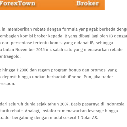
ya ini memberikan rebate dengan formula yang agak berbeda deng
pembagian komisi broker kepada IB yang dibagi lagi oleh IB denga
 dari persentase tertentu komisi yang didapat IB, sehingga
da bulan November 2015 ini, salah satu yang menawarkan rebate
entraegold.
age hingga 1:2000 dan ragam program bonus dan promosi yang
us deposit hingga undian berhadiah iPhone. Pun, jika trader
erespon.
n dari seluruh dunia sejak tahun 2007. Basis pasarnya di Indonesia
 tarik rebate. Apalagi, Instaforex menawarkan leverage hingga
rader bergabung dengan modal sekecil 1 Dolar AS.