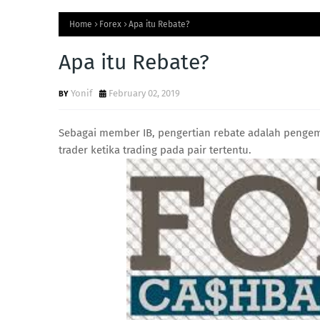
Home
Forex
Apa itu Rebate?
Apa itu Rebate?
Yonif
February 02, 2019
Sebagai member IB, pengertian rebate adalah pengem
trader ketika trading pada pair tertentu.