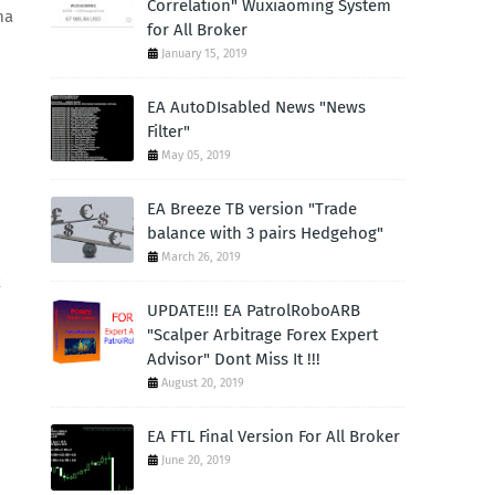
Correlation" Wuxiaoming System
ma
for All Broker
January 15, 2019
EA AutoDIsabled News "News
Filter"
May 05, 2019
EA Breeze TB version "Trade
balance with 3 pairs Hedgehog"
March 26, 2019
k
UPDATE!!! EA PatrolRoboARB
"Scalper Arbitrage Forex Expert
Advisor" Dont Miss It !!!
August 20, 2019
EA FTL Final Version For All Broker
June 20, 2019