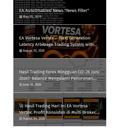
EA AutoDIsabled News "News Filter"
May 05, 2019
EA Vortesa Vertex — Next Generation
Latency Arbitrage Trading System with
Smart Technical Validation
August 02, 2026
Hasil Trading Forex Mingguan (22–26 Juni
2026): Balance Mengalami Penurunan,
Saatnya Evaluasi Strategi
June 28, 2026
🚀 Hasil Trading Hari Ini EA Vortesa
Vertex: Profit Konsisten di Multi Broker,
Siap Hadapi Volatilitas XAUUSD
August 04, 2026