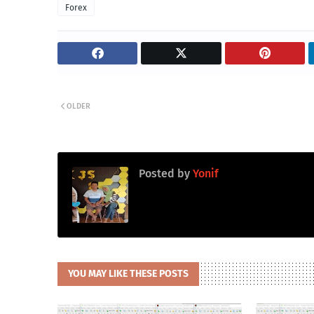
Forex
OLDER
Posted by
Yonif
YOU MAY LIKE THESE POSTS