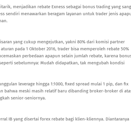
tarik, menjadikan rebate Exness sebagai bonus trading yang sang
ness sendiri menawarkan beragam layanan untuk trader jenis apap
man.
isaran yang cukup mengejutkan, yakni 80% dari komisi partner
 aturan pada 1 Oktober 2016, trader bisa memperoleh rebate 50%
mencemaskan perbedaan apapun selain jumlah rebate, karena bonu
a seperti sebelumnya: Mudah didapatkan, tak mengubah kondisi
ggulan leverage hingga 1:1000, fixed spread mulai 1 pip, dan fix
n bahwa meski masih relatif baru dibanding broker-broker di ata
gkah senior-seniornya.
ral IB yang disertai forex rebate bagi klien-kliennya. Diantaranya