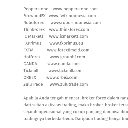
Pepperstone
www.pepperstone.com
FirewoodFX
www.fwfxindonesia.com
Roboforex
www.robo-indonesia.com
ThinkForex
www.thinkforex.com
IC Markets
www.icmarkets.com
FXPrimus www.fxprimus.eu
FXTM www.forextimeid.com
HotForex
www.grouphf.com
OANDA
www.oanda.com
Tickmill
www.tickmill.com
ORBEX
www.orbex.com
ZuluTrade www.zulutrade.com
Apabila Anda tengah mencari broker forex dalam rang
dari setiap aktivitas trading, maka broker-broker ter
sejarah operasional yang cukup panjang dan bisa dipe
tradingnya berbeda-beda. Daripada trading hanya tr