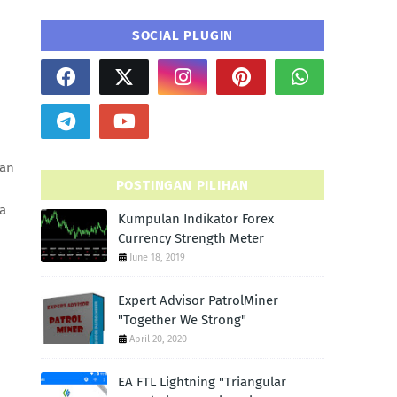
SOCIAL PLUGIN
aan
POSTINGAN PILIHAN
a
Kumpulan Indikator Forex
Currency Strength Meter
June 18, 2019
Expert Advisor PatrolMiner
"Together We Strong"
April 20, 2020
EA FTL Lightning "Triangular