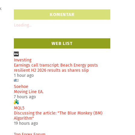
k
KOMENTAR
Loading...
WEB LIST
Investing
Earnings call transcript: Beach Energy posts
resilient H2 2026 results as shares slip
1 hour ago
Soehoe
Moving Line EA.
7 hours ago
MQL5
Discussing the article: "The Blue Monkey (BM)
Algorithm"
19 hours ago
Top Forex Forum