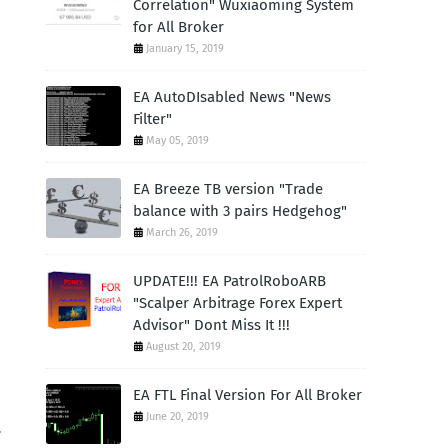
Correlation" Wuxiaoming System
for All Broker
January 15, 2019
EA AutoDIsabled News "News
Filter"
May 05, 2019
EA Breeze TB version "Trade
balance with 3 pairs Hedgehog"
March 26, 2019
UPDATE!!! EA PatrolRoboARB
"Scalper Arbitrage Forex Expert
Advisor" Dont Miss It !!!
August 20, 2019
EA FTL Final Version For All Broker
June 20, 2019
.