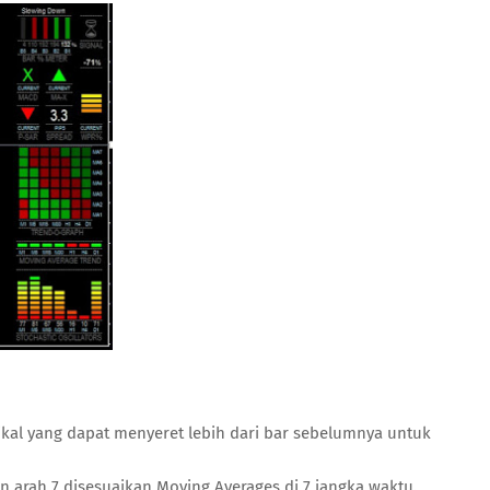
ikal yang dapat menyeret lebih dari bar sebelumnya untuk
 arah 7 disesuaikan Moving Averages di 7 jangka waktu.