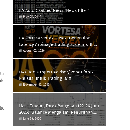
EA AutoDIsabled News "News Filter"
May 05, 2019
EA Vortesa Vertex — Next Generation
Latency Arbitrage Trading System with
Smart Technical Validation
August 02, 2026
DAX Tools Expert Advisor/Robot forex
tu
khusus untuk Trading DAX
uk
November 13, 2018
Hasil Trading Forex Mingguan (22–26 Juni
la.
2026): Balance Mengalami Penurunan,
Saatnya Evaluasi Strategi
June 28, 2026