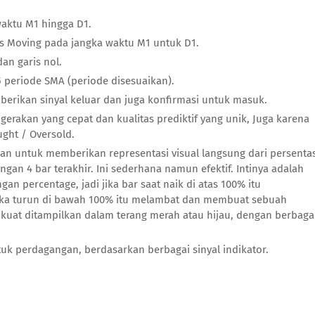
waktu M1 hingga D1.
s Moving pada jangka waktu M1 untuk D1.
dan garis nol.
 periode SMA (periode disesuaikan).
mberikan sinyal keluar dan juga konfirmasi untuk masuk.
a gerakan yang cepat dan kualitas prediktif yang unik, Juga karena
ught / Oversold.
 untuk memberikan representasi visual langsung dari persenta
ngan 4 bar terakhir. Ini sederhana namun efektif. Intinya adalah
n percentage, jadi jika bar saat naik di atas 100% itu
 jika turun di bawah 100% itu melambat dan membuat sebuah
kuat ditampilkan dalam terang merah atau hijau, dengan berbaga
k perdagangan, berdasarkan berbagai sinyal indikator.