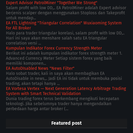
Expert Advisor PatrolMiner "Together We Strong"
Salam profit with low DD,.. EA PatrolMiner adalah Expert advisor
berjenis scalper dengan menggunakan Stoploss dan Takeprofit
untuk mendap...
EA FTL Lightning "Triangular Correlation" Wuxiaoming System
for All Broker
Halo para trader triangular korelasi, salam profit with low DD,..
Hari ini saya akan menshare salah satu EA triangular
correlation versi ...
Kumpulan Indikator Forex Currency Strength Meter
Berikut ini adalah kumpulan indikator forex strength meter 1.
Advanced Currency Meter Setiap sistem forex yang baik
memiliki komponen...
EA AutoDIsabled News "News Filter"
Halo sobat trader, kali in saya akan membagikan EA
AutoDisable in news,.. Jadi EA ini tidak untuk membuka posisi
trading, akan tetapi hanya ...
EA Vortesa Vertex — Next Generation Latency Arbitrage Trading
System with Smart Technical Validation
Dunia trading forex terus berkembang mengikuti kecepatan
teknologi. Jika sebelumnya trader hanya mengandalkan
perbedaan harga antar broker (...
Featured post