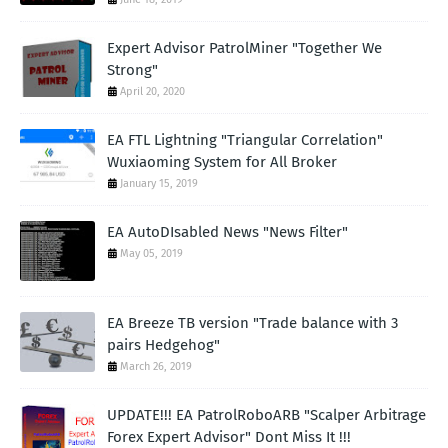
Expert Advisor PatrolMiner "Together We
Strong"
April 20, 2020
EA FTL Lightning "Triangular Correlation"
Wuxiaoming System for All Broker
January 15, 2019
EA AutoDIsabled News "News Filter"
May 05, 2019
EA Breeze TB version "Trade balance with 3
pairs Hedgehog"
March 26, 2019
UPDATE!!! EA PatrolRoboARB "Scalper Arbitrage
Forex Expert Advisor" Dont Miss It !!!