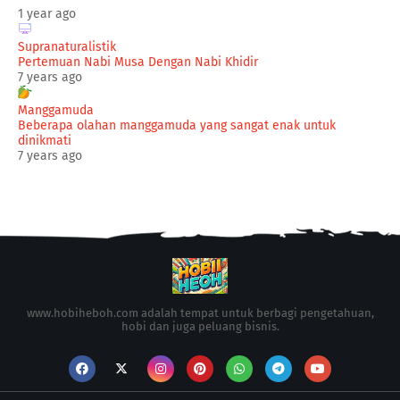
1 year ago
Supranaturalistik
Pertemuan Nabi Musa Dengan Nabi Khidir
7 years ago
Manggamuda
Beberapa olahan manggamuda yang sangat enak untuk
dinikmati
7 years ago
www.hobiheboh.com adalah tempat untuk berbagi pengetahuan,
hobi dan juga peluang bisnis.