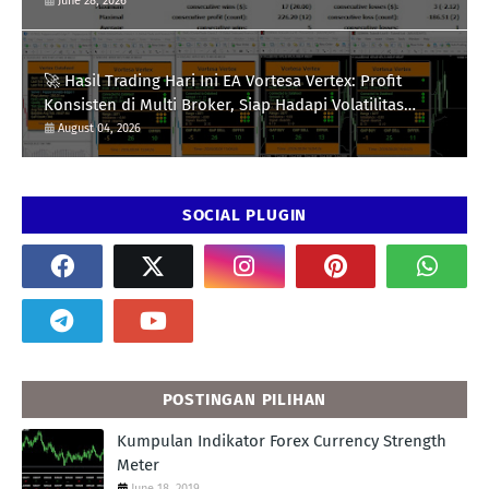
Strategi
June 28, 2026
🚀 Hasil Trading Hari Ini EA Vortesa Vertex: Profit
Konsisten di Multi Broker, Siap Hadapi Volatilitas
XAUUSD
August 04, 2026
SOCIAL PLUGIN
POSTINGAN PILIHAN
Kumpulan Indikator Forex Currency Strength
Meter
June 18, 2019