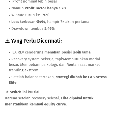
Profit nominal lebih besar
Namun
Profit Factor hanya 1.28
Winrate turun ke ~70%
Loss terbesar -$494
, hampir 7× akun pertama
Drawdown tembus
5.49%
⚠️ Yang Perlu Dicermati:
EA REV cenderung
menahan posisi lebih lama
Recovery system bekerja, tapi:Membutuhkan modal
besar, Membebani psikologi, dan Rentan saat market
trending ekstrem
Setelah balance tertekan,
strategi diubah ke EA Vortesa
Elite
📌
Switch ini krusial
Karena setelah recovery selesai,
Elite dipakai untuk
menstabilkan kembali equity curve
.