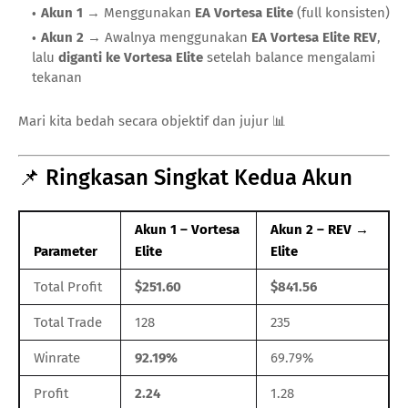
Akun 1
→ Menggunakan
EA Vortesa Elite
(full konsisten)
Akun 2
→ Awalnya menggunakan
EA Vortesa Elite REV
,
lalu
diganti ke Vortesa Elite
setelah balance mengalami
tekanan
Mari kita bedah secara objektif dan jujur 📊
📌 Ringkasan Singkat Kedua Akun
Akun 1 – Vortesa
Akun 2 – REV →
Parameter
Elite
Elite
Total Profit
$251.60
$841.56
Total Trade
128
235
Winrate
92.19%
69.79%
Profit
2.24
1.28