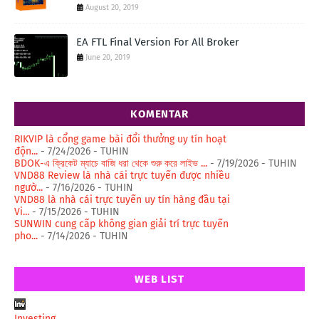
August 20, 2019
EA FTL Final Version For All Broker
June 20, 2019
KOMENTAR
RIKVIP là cổng game bài đổi thưởng uy tín hoạt
độn...
- 7/24/2026
- TUHIN
BDOK-এ ক্রিকেট ম্যাচে বাজি ধরা থেকে শুরু করে লাইভ ...
- 7/19/2026
- TUHIN
VND88 Review là nhà cái trực tuyến được nhiều
ngườ...
- 7/16/2026
- TUHIN
VND88 là nhà cái trực tuyến uy tín hàng đầu tại
Vi...
- 7/15/2026
- TUHIN
SUNWIN cung cấp không gian giải trí trực tuyến
pho...
- 7/14/2026
- TUHIN
WEB LIST
Investing