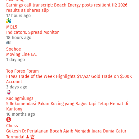
Earnings call transcript: Beach Energy posts resilient H2 2026
results as shares slip
17 hours ago
MQL5
Indicators: Spread Monitor
18 hours ago
Soehoe
Moving Line EA.
1 day ago
Top Forex Forum
FTMO Trade of the Week Highlights $17,427 Gold Trade on $500K
Account
3 days ago
Kucingmiungs
5 Rekomendasi Pakan Kucing yang Bagus tapi Tetap Hemat di
Kantong
10 months ago
Chess
Gukesh D: Perjalanan Bocah Ajaib Menjadi Juara Dunia Catur
Termuda! ♟️🏆